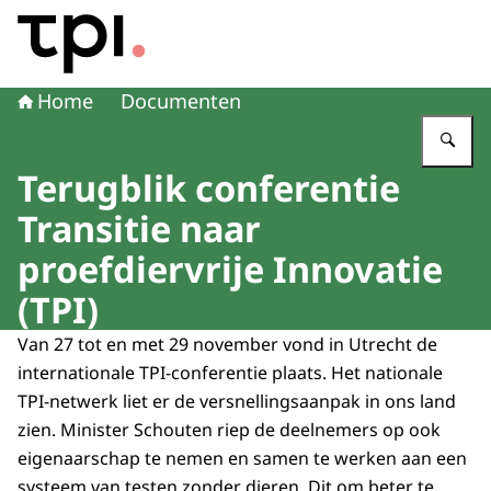
Naar de homepage van Transitie Proefdiervrije Innovatie
Home
Documenten
Vu
Terugblik conferentie
Transitie naar
proefdiervrije Innovatie
(TPI)
Van 27 tot en met 29 november vond in Utrecht de
internationale TPI-conferentie plaats. Het nationale
TPI-netwerk liet er de versnellingsaanpak in ons land
zien. Minister Schouten riep de deelnemers op ook
eigenaarschap te nemen en samen te werken aan een
systeem van testen zonder dieren. Dit om beter te