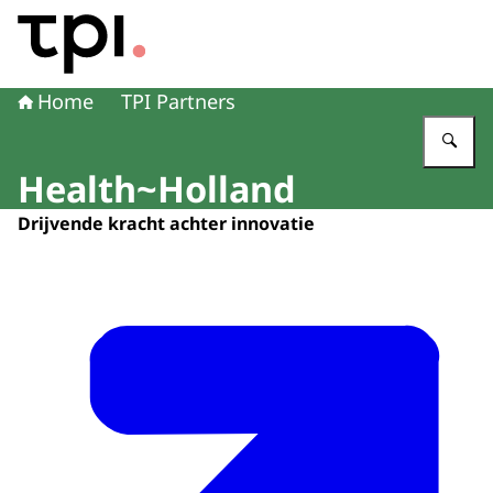
Naar de homepage van Transitie Proefdiervrije Innovatie
Home
TPI Partners
Vu
Health~Holland
Drijvende kracht achter innovatie