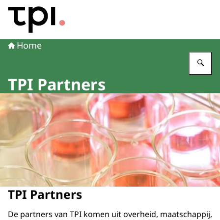
Naar de homepage van Transitie Proefdiervrije Innovatie
Home
Vu
TPI Partners
TPI Partners
De partners van TPI komen uit overheid, maatschappij,