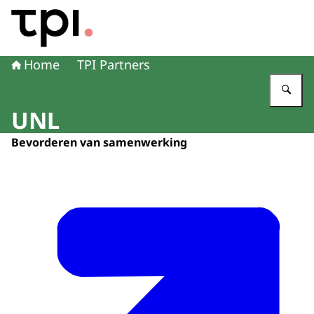
Naar de homepage van Transitie Proefdiervrije Innovatie
Home
TPI Partners
Vu
UNL
Bevorderen van samenwerking