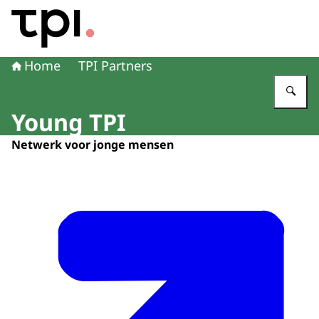
Naar de homepage van Transitie Proefdiervrije Innovatie
Home
TPI Partners
Vu
Young TPI
Netwerk voor jonge mensen