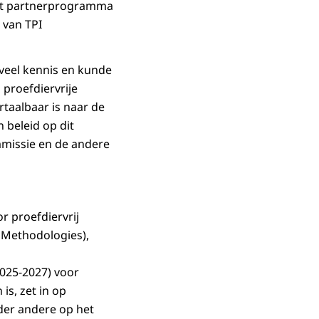
het partnerprogramma
 belangrijke
 van TPI
 Resultaten van
veel kennis en kunde
betrouwbaar te
 proefdiervrije
mstandigheden.
taalbaar is naar de
en vergelijkbaar
 beleid op dit
mmissie en de andere
itkomsten die
beoordelen, om
r proefdiervrij
e is essentieel
Methodologies),
ften
2025-2027) voor
 nuttiger maken.
 is, zet in op
en voor
der andere op het