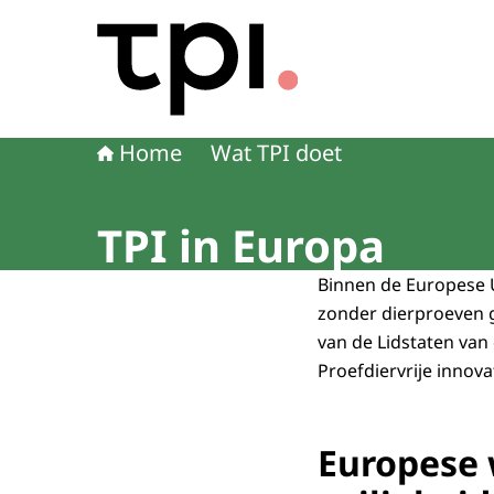
Naar de homepage van Transitie Proefdiervrije 
Home
Wat TPI doet
TPI in Europa
Binnen de Europese 
zonder dierproeven g
van de Lidstaten van
Proefdiervrije innova
Europese 