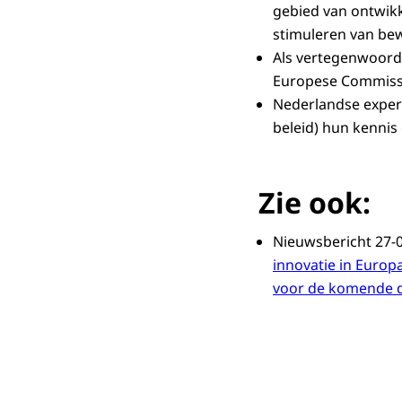
vertrouwen en
gebied van ontwikke
stimuleren van bew
Wij vragen u
Als vertegenwoordi
Europese Commissi
Nederlandse expert
beleid) hun kennis 
Zie ook:
Nieuwsbericht 27-
innovatie in Europ
voor de komende dr