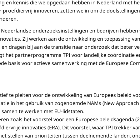
ring en kennis die we opgedaan hebben in Nederland met 
 moet worden vastgesteld. Daarom is relevantie een eerste
r proefdiervrij innoveren, zetten we in om de doelstellingen
idatie.
enderen.
tap moet de betrouwbaarheid van een test worden bepaald.
Nederlandse onderzoeksinstellingen en bedrijven hebben 
nen verschillen onder verschillende omstandigheden. Om 
nnovaties. Zij werken aan de ontwikkeling en toepassing van
 methodes dezelfde uitkomst geven onder verschillende o
n dragen bij aan de transitie naar onderzoek dat beter ver
 uitmaken wie de test uitvoert of waar, de resultaten moet
t het partnerprogramma TPI voor landelijke coördinatie en
goede basis voor actieve samenwerking met de Europese Co
goed beschreven procedures betrouwbare en relevante u
even in nieuwe testmethodes.
 methodes zijn nodig om de veiligheid van chemicaliën te 
ctief te pleiten voor de ontwikkeling van Europees beleid voo
en milieurisico's te voorkomen. Tijdig investeren in validati
atie in het gebruik van zogenoemde NAMs (New Approach 
eidsbeoordelingen.
 samen te werken met EU-lidstaten.
egie om te zorgen dat testontwikkeling de wettelijke behoe
tiëren zoals het voorstel voor een Europese beleidsagenda (
 en validatie garandeert, zou uitgaven van de overheid nog
diervrije innovaties (ERA). Dit voorstel, waar TPI trekker van
elpen bij het prioriteren en coördineren op EU-niveau, zorg
t stellen van prioriteiten tussen deelnemende landen, on