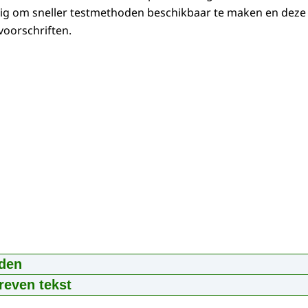
dig om sneller testmethoden beschikbaar te maken en deze
voorschriften.
den
s en validaties
reven tekst
:45
mp4
71.8 MB
ffen zijn overal om ons heen. In elk product. En niet voor n