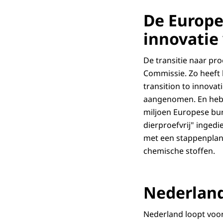
verbeteren d
Downloa
De Europes
vet en vuil,
innovatie
Ondertiteli
Maar chemisc
srt
3.4 KB
afbreken in h
De transitie naar pr
Downloa
Commissie. Zo heeft 
Sommige kunn
transition to innovat
veroorzaken 
aangenomen. En heb
allergie.
miljoen Europese bur
Testen dienen
dierproefvrij" inge
eigen test. 
met een stappenplan 
uitdagingen.
chemische stoffen.
hormoonverst
waar geen pro
gaan van de 
Nederland
Gelukkig wor
Nederland loopt voor
alle methode