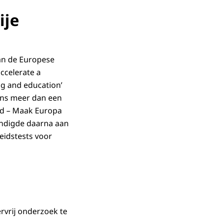
egen UV, vuur,
ije
te geven.
jn of niet
tig zijn.
van de Europese
ccelerate a
Andere
ng and education’
den tot een
ns meer dan een
ed – Maak Europa
aar vereist zijn
ondigde daarna aan
n voor nieuwe
eidstests voor
als
. En methodes
n voortaan uit te
ngepast. Maar
rvrij onderzoek te
tie van