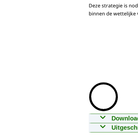
Deze strategie is no
binnen de wettelijke 
Downloa
Testmethode
Uitgesch
07-04-2025
02
Chemische sto