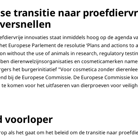
eze producten. Door kleur te geven, ze bestand te maken t
d
e transitie naar proefdiervr
 organismen, of door andere eigenschappen aan het product 
 versnellen
ng
he stoffen kunnen ook nadelen hebben. Ze kunnen giftig zi
et milieu. Chemicaliën kunnen op verschillende manieren gif
oefdiervrije innovaties staat inmiddels hoog op de agenda 
d
het Europese Parlement de resolutie ‘Plans and actions to a
en leiden tot orgaan falen of de hersenen beschadigen. 
ion without the use of animals in research, regulatory testi
kanker of verstoren de voortplanting. Sommige kunnen lei
ben dierenwelzijnsorganisaties en cosmeticamerken name
gers het burgerinitiatief "Voor cosmetica zonder dierenle
 om gevaren en risico's van chemicaliën te bepalen. Elk gev
diend bij de Europese Commissie. De Europese Commissie k
Nieuwe testen moeten worden ontwikkeld die relevanter zij
te komen voor het uitfaseren van dierproeven voor veiligh
 Zodat op nieuwe negatieve effecten kan worden getest, zo
oring. Methodes geschikt voor geavanceerde materialen
efdieren voor nodig zijn. Om bij het ontwikkelen van teste
behoefte.
 voorloper
den allerlei nieuwe methodes ontwikkeld en bestaande aa
op als het gaat om het beleid om de transitie naar proefdie
s hebben beperkingen. De biologische en wettelijke relevan