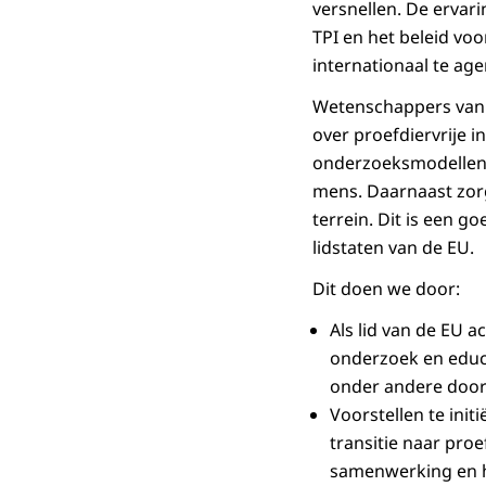
versnellen. De erva
testmethodes
TPI en het beleid voo
stap voor val
internationaal te ag
Als tweede s
Wetenschappers van 
een test kun
over proefdiervrije i
zijn, moeten
onderzoeksmodellen e
Het moet niet
mens. Daarnaast zorg
zijn.
terrein. Dit is een 
Samen geven 
lidstaten van de EU.
vertrouwen g
Dit doen we door:
Gevalideerde
Als lid van de EU a
gezondheids- 
onderzoek en educ
voor veiligh
onder andere door
Een EU-strat
Voorstellen te ini
weerspiegelt
transitie naar proef
Dit zal ook h
samenwerking en he