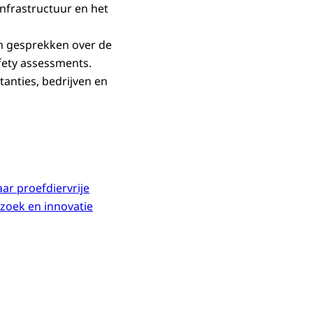
infrastructuur en het
atiestrategie.
n gesprekken over de
fety assessments.
anties, bedrijven en
ar proefdiervrije
zoek en innovatie