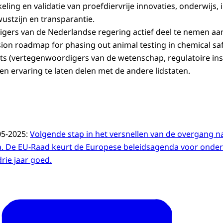
 een gelijk speelveld.
ling en validatie van proefdiervrije innovaties, onderwijs, 
ustzijn en transparantie.
w actieve deelname aan een Europese testmethode- en valid
gers van de Nederlandse regering actief deel te nemen aa
on roadmap for phasing out animal testing in chemical sa
s (vertegenwoordigers van de wetenschap, regulatoire inst
en ervaring te laten delen met de andere lidstaten.
05-2025:
Volgende stap in het versnellen van de overgang na
a. De EU-Raad keurt de Europese beleidsagenda voor onder
ie jaar goed.