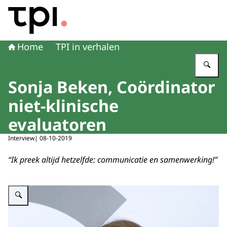
Naar de homepage van Transitie Proefdiervrije Innovatie
Home
TPI in verhalen
Vu
Sonja Beken, Coördinator
niet-klinische
evaluatoren
Interview| 08-10-2019
“Ik preek altijd hetzelfde: communicatie en samenwerking!”
Vergroot afbeelding Portretfoto Sonja Beken